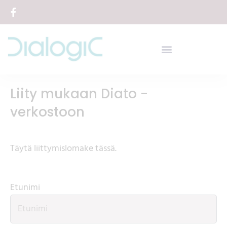
Siirry
sisältöön
Liity mukaan Diato -
verkostoon
Täytä liittymislomake tässä.
Etunimi