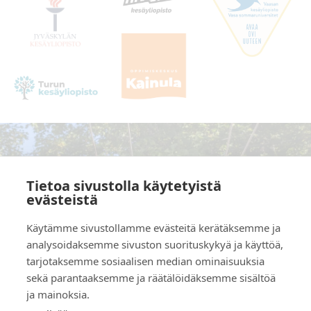
Yhteydet
Tietoa sivustolla käytetyistä
evästeistä
Upseerinkatu 1-3, 02600 Espoo
Lassi Pruuki
044 5323 965
lassi.pruuki@dialogic.fi
Käytämme sivustollamme evästeitä kerätäksemme ja
analysoidaksemme sivuston suorituskykyä ja käyttöä,
Terapiavastaanotot myös Helsingissä ja
tarjotaksemme sosiaalisen median ominaisuuksia
Keravalla.
sekä parantaaksemme ja räätälöidäksemme sisältöä
ja mainoksia.