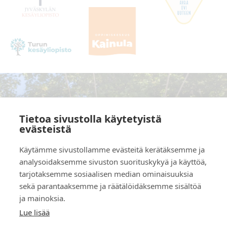
Yhteydet
Tietoa sivustolla käytetyistä
evästeistä
Upseerinkatu 1-3, 02600 Espoo
Lassi Pruuki
044 5323 965
lassi.pruuki@dialogic.fi
Käytämme sivustollamme evästeitä kerätäksemme ja
analysoidaksemme sivuston suorituskykyä ja käyttöä,
Terapiavastaanotot myös Helsingissä ja
tarjotaksemme sosiaalisen median ominaisuuksia
Keravalla.
sekä parantaaksemme ja räätälöidäksemme sisältöä
ja mainoksia.
Lue lisää